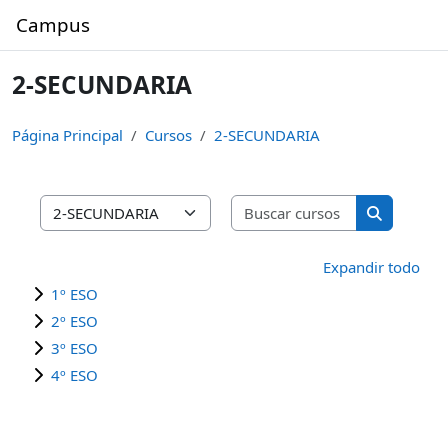
Salta al contenido principal
Campus
2-SECUNDARIA
Página Principal
Cursos
2-SECUNDARIA
Buscar curso
Categorías
Buscar cur
Expandir todo
1º ESO
2º ESO
3º ESO
4º ESO