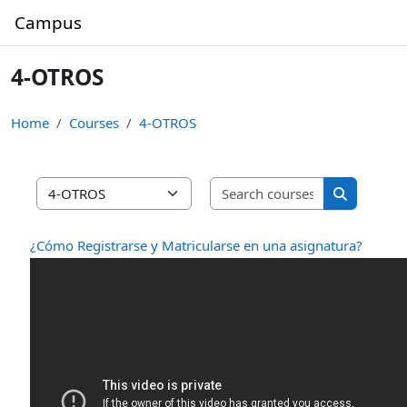
Skip to main content
Campus
4-OTROS
Home
Courses
4-OTROS
Search cours
Course categories
Search cou
¿Cómo Registrarse y Matricularse en una asignatura?