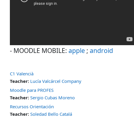
- MOODLE MOBILE:
apple
;
android
C1 Valencià
Teacher:
Lucía Valcárcel Company
Moodle para PROFES
Teacher:
Sergio Cubas Moreno
Recursos Orientación
Teacher:
Soledad Bello Catalá