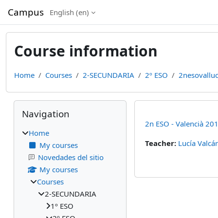
Skip to main content
Campus
English ‎(en)‎
Course information
Home
Courses
2-SECUNDARIA
2º ESO
2nesovalluc
Blocks
Skip Navigation
Navigation
2n ESO - Valencià 20
Home
Teacher:
Lucía Valcá
My courses
Novedades del sitio
My courses
Courses
2-SECUNDARIA
1º ESO