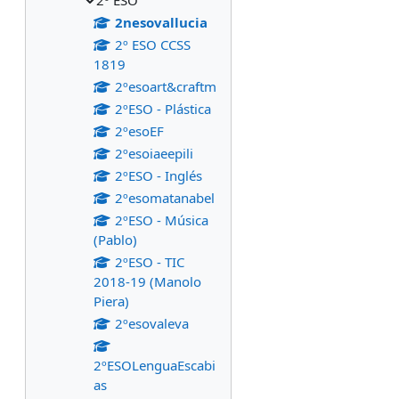
2º ESO
2nesovallucia
2º ESO CCSS
1819
2ºesoart&craftm
2ºESO - Plástica
2ºesoEF
2ºesoiaeepili
2ºESO - Inglés
2ºesomatanabel
2ºESO - Música
(Pablo)
2ºESO - TIC
2018-19 (Manolo
Piera)
2ºesovaleva
2ºESOLenguaEscabi
as